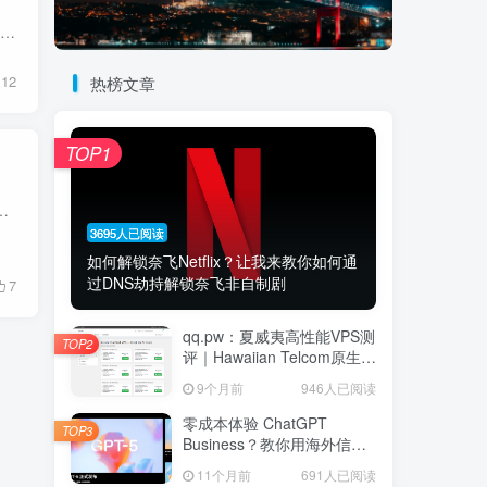
👋 致各位老朋友的一封信大家好，这里是站长。 首先感谢大家过去对VPS主机小镇 vpsxz.net 的支持与陪伴。随着用户的增加发展，我们意识到原来的网站架构已经无法满足大家日益增长的“硬核”需求...
12
热榜文章
TOP1
“流量转发商家”中脱颖而出： 移动、联通、电信三网 IEPL 转发： 支持中国移动、中国联通、中国电信三大...
3695人已阅读
如何解锁奈飞Netflix？让我来教你如何通
过DNS劫持解锁奈飞非自制剧
7
qq.pw：夏威夷高性能VPS测
TOP2
评｜Hawaiian Telcom原生家
宽IP节点，Ryzen 9 7940HS
9个月前
946人已阅读
八核强劲性能与跨太平洋网
络延迟深度解析
零成本体验 ChatGPT
TOP3
Business？教你用海外信用
卡白嫖首月
11个月前
691人已阅读