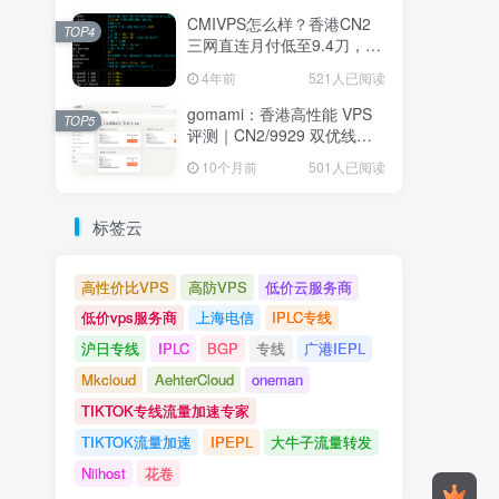
CMIVPS怎么样？香港CN2
TOP4
三网直连月付低至9.4刀，堪
称建站神机
4年前
521人已阅读
gomami：香港高性能 VPS
TOP5
评测｜CN2/9929 双优线
路、低延迟高速 NVMe 存储
10个月前
501人已阅读
节点全面解析
标签云
高性价比VPS
高防VPS
低价云服务商
低价vps服务商
上海电信
IPLC专线
沪日专线
IPLC
BGP
专线
广港IEPL
Mkcloud
AehterCloud
oneman
TIKTOK专线流量加速专家
TIKTOK流量加速
IPEPL
大牛子流量转发
Niihost
花卷