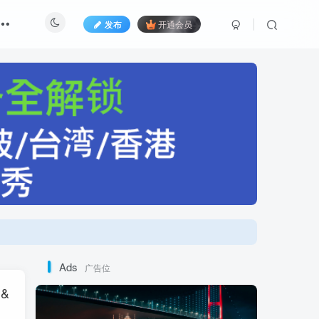
发布
开通会员
Ads
广告位
&