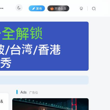
发布
开通会员
Ads
广告位
&