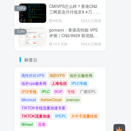
CMIVPS怎么样？香港CN2
TOP4
三网直连月付低至9.4刀，堪
称建站神机
4年前
524人已阅读
gomami：香港高性能 VPS
TOP5
评测｜CN2/9929 双优线
路、低延迟高速 NVMe 存储
10个月前
504人已阅读
节点全面解析
标签云
高性价比VPS
高防VPS
低价云服务商
低价vps服务商
上海电信
IPLC专线
沪日专线
IPLC
BGP
专线
广港IEPL
Mkcloud
AehterCloud
oneman
TIKTOK专线流量加速专家
TIKTOK流量加速
IPEPL
大牛子流量转发
Niihost
花卷