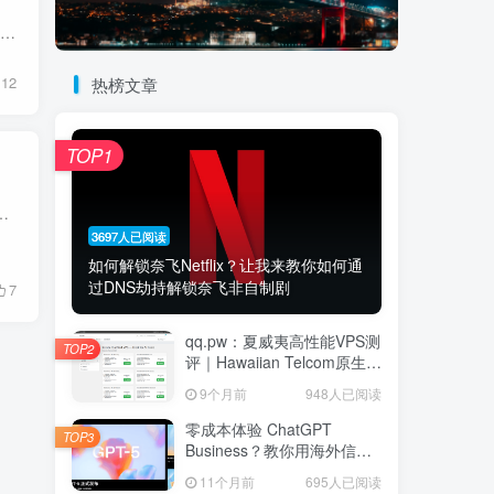
👋 致各位老朋友的一封信大家好，这里是站长。 首先感谢大家过去对VPS主机小镇 vpsxz.net 的支持与陪伴。随着用户的增加发展，我们意识到原来的网站架构已经无法满足大家日益增长的“硬核”需求...
12
热榜文章
TOP1
“流量转发商家”中脱颖而出： 移动、联通、电信三网 IEPL 转发： 支持中国移动、中国联通、中国电信三大...
3697人已阅读
如何解锁奈飞Netflix？让我来教你如何通
过DNS劫持解锁奈飞非自制剧
7
qq.pw：夏威夷高性能VPS测
TOP2
评｜Hawaiian Telcom原生家
宽IP节点，Ryzen 9 7940HS
9个月前
948人已阅读
八核强劲性能与跨太平洋网
络延迟深度解析
零成本体验 ChatGPT
TOP3
Business？教你用海外信用
卡白嫖首月
11个月前
695人已阅读