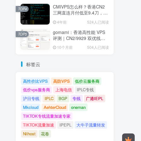
CMIVPS怎么样？香港CN2
TOP4
三网直连月付低至9.4刀，堪
称建站神机
4年前
524人已阅读
gomami：香港高性能 VPS
TOP5
评测｜CN2/9929 双优线
路、低延迟高速 NVMe 存储
10个月前
504人已阅读
节点全面解析
标签云
高性价比VPS
高防VPS
低价云服务商
低价vps服务商
上海电信
IPLC专线
沪日专线
IPLC
BGP
专线
广港IEPL
Mkcloud
AehterCloud
oneman
TIKTOK专线流量加速专家
TIKTOK流量加速
IPEPL
大牛子流量转发
Niihost
花卷