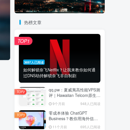
热榜文章
TOP1
3697人已阅读
如何解锁奈飞Netflix？让我来教你如何通
过DNS劫持解锁奈飞非自制剧
qq.pw：夏威夷高性能VPS测
TOP2
评｜Hawaiian Telcom原生家
宽IP节点，Ryzen 9 7940HS
9个月前
948人已阅读
八核强劲性能与跨太平洋网
络延迟深度解析
零成本体验 ChatGPT
TOP3
Business？教你用海外信用
卡白嫖首月
11个月前
695人已阅读