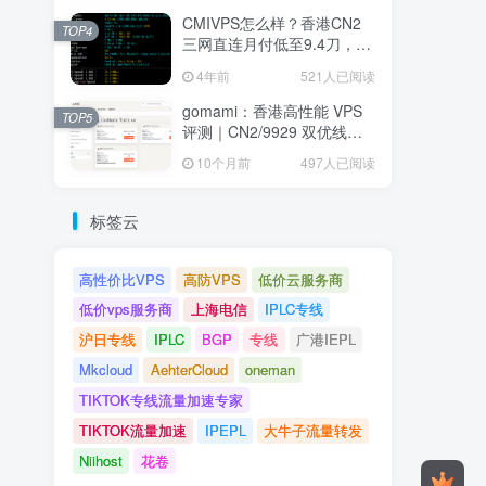
CMIVPS怎么样？香港CN2
TOP4
三网直连月付低至9.4刀，堪
称建站神机
4年前
521人已阅读
gomami：香港高性能 VPS
TOP5
评测｜CN2/9929 双优线
路、低延迟高速 NVMe 存储
10个月前
497人已阅读
节点全面解析
标签云
高性价比VPS
高防VPS
低价云服务商
低价vps服务商
上海电信
IPLC专线
沪日专线
IPLC
BGP
专线
广港IEPL
Mkcloud
AehterCloud
oneman
TIKTOK专线流量加速专家
TIKTOK流量加速
IPEPL
大牛子流量转发
Niihost
花卷