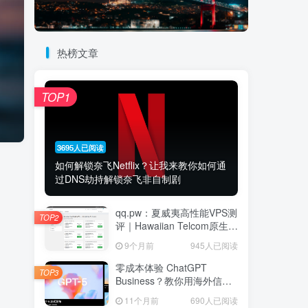
热榜文章
TOP1
3695人已阅读
如何解锁奈飞Netflix？让我来教你如何通
过DNS劫持解锁奈飞非自制剧
qq.pw：夏威夷高性能VPS测
TOP2
评｜Hawaiian Telcom原生家
宽IP节点，Ryzen 9 7940HS
9个月前
945人已阅读
八核强劲性能与跨太平洋网
络延迟深度解析
零成本体验 ChatGPT
TOP3
Business？教你用海外信用
卡白嫖首月
11个月前
690人已阅读