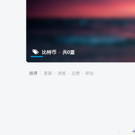
比特币
共0篇
排序
更新
浏览
点赞
评论