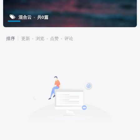
混合云
共0篇
排序
更新
浏览
点赞
评论