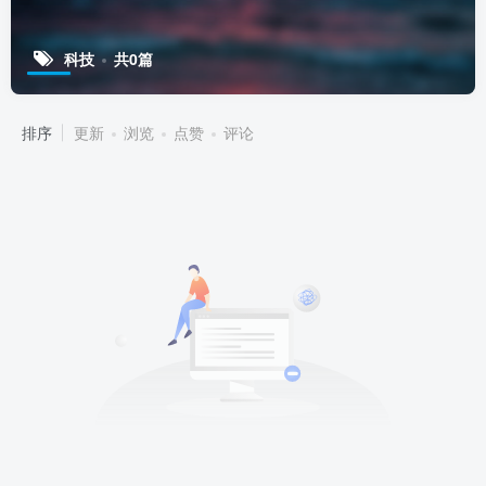
科技
共0篇
排序
更新
浏览
点赞
评论