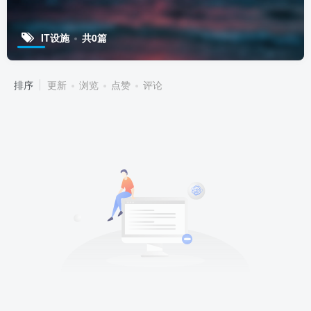
IT设施
共0篇
排序
更新
浏览
点赞
评论