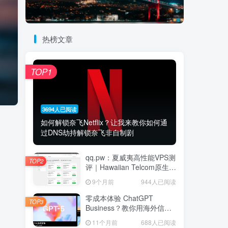
热榜文章
TOP1
3694人已阅读
如何解锁奈飞Netflix？让我来教你如何通
过DNS劫持解锁奈飞非自制剧
qq.pw：夏威夷高性能VPS测
TOP2
评｜Hawaiian Telcom原生家
宽IP节点，Ryzen 9 7940HS
9个月前
944人已阅读
八核强劲性能与跨太平洋网
络延迟深度解析
零成本体验 ChatGPT
TOP3
Business？教你用海外信用
卡白嫖首月
11个月前
688人已阅读