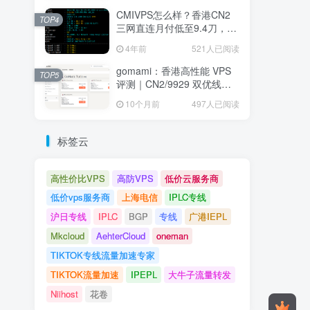
CMIVPS怎么样？香港CN2
TOP4
三网直连月付低至9.4刀，堪
称建站神机
4年前
521人已阅读
gomami：香港高性能 VPS
TOP5
评测｜CN2/9929 双优线
路、低延迟高速 NVMe 存储
10个月前
497人已阅读
节点全面解析
标签云
高性价比VPS
高防VPS
低价云服务商
低价vps服务商
上海电信
IPLC专线
沪日专线
IPLC
BGP
专线
广港IEPL
Mkcloud
AehterCloud
oneman
TIKTOK专线流量加速专家
TIKTOK流量加速
IPEPL
大牛子流量转发
Niihost
花卷