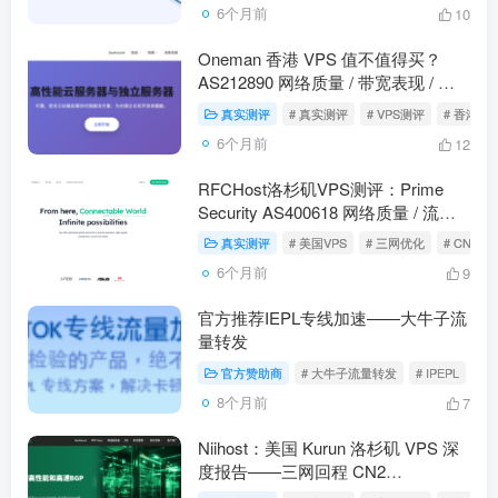
6个月前
10
Oneman 香港 VPS 值不值得买？
AS212890 网络质量 / 带宽表现 / 流
媒体解锁实测
真实测评
# 真实测评
# VPS测评
# 香港VP
6个月前
12
RFCHost洛杉矶VPS测评：Prime
Security AS400618 网络质量 / 流媒
体解锁 / 三网回程路由（2026-01-
真实测评
# 美国VPS
# 三网优化
# CN2
09）
6个月前
9
官方推荐IEPL专线加速——大牛子流
量转发
官方赞助商
# 大牛子流量转发
# IPEPL
# 
8个月前
7
Niihost：美国 Kurun 洛杉矶 VPS 深
度报告——三网回程 CN2
GIA/9929/CMIN2 顶级线路，全解锁