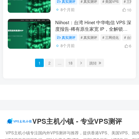
真实测评
# 真实测评
# 美国VPS
# 三网优
流媒体与 AI
8个月前
10
Niihost：台湾 Hinet 中华电信 VPS 深
度报告-稀有原生家宽 IP，全解锁流
媒体与 ChatGPT，三网直连低延迟
真实测评
# 真实测评
# 三网优化
# 台湾VP
首选
8个月前
6
1
2
…
18
跳转
VPS主机小镇 - 专业VPS测评
VPS主机小镇专注国内外VPS测评与推荐，提供香港VPS、美国VPS、国