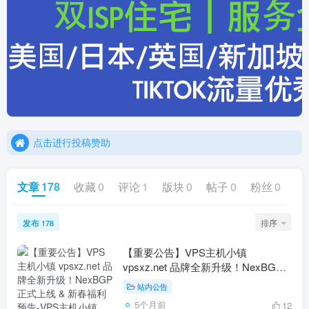
点击进行投稿赞助
点击加入官方TG频道/聊天群
点击进行投稿赞助
点击加入官方TG频道/聊天群
文章
178
收藏
0
评论
1
版块
0
帖子
0
粉丝
0
发布
排序
178
【重要公告】VPS主机小镇
vpsxz.net 品牌全新升级！NexBGP
正式上线 & 新春福利预告
站内公告
5个月前
12