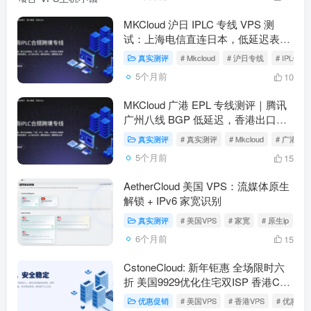
MKCloud 沪日 IPLC 专线 VPS 测
试：上海电信直连日本，低延迟表现
如何？
真实测评
# Mkcloud
# 沪日专线
# IPLC专
5个月前
10
MKCloud 广港 EPL 专线测评｜腾讯
广州八线 BGP 低延迟，香港出口表
现如何？
真实测评
# 真实测评
# Mkcloud
# 广港IEP
5个月前
15
AetherCloud 美国 VPS：流媒体原生
解锁 + IPv6 家宽识别
真实测评
# 美国VPS
# 家宽
# 原生ip
6个月前
15
CstoneCloud: 新年钜惠 全场限时六
折 美国9929优化住宅双ISP 香港CN2
VPS 解锁tiktok ChatGPT等
优惠促销
# 美国VPS
# 香港VPS
# 优惠促