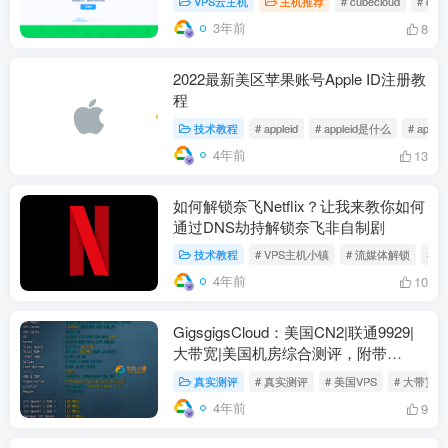
VPS云主机
主机推荐
# cubecloud
# cu
3年前
8
2022最新美区苹果账号Apple ID注册教
程
技术教程
# appleid
# appleid是什么
# appl
4年前
13
如何解锁奈飞Netflix？让我来教你如何
通过DNS劫持解锁奈飞非自制剧
技术教程
# VPS主机小镇
# 流媒体解锁
# 
4年前
10
GigsgigsCloud：美国CN2|联通9929|
大带宽|美国机房综合测评，附带
GigsgigsCloud优惠码
真实测评
# 真实测评
# 美国VPS
# 大带宽
4年前
9