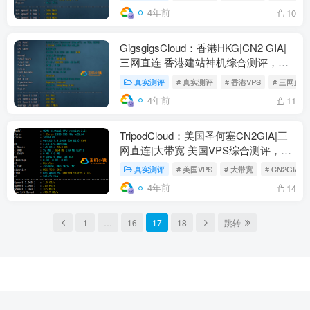
4年前
10
GigsgigsCloud：香港HKG|CN2 GIA|
三网直连 香港建站神机综合测评，附
带GigsgigsCloud优惠码
真实测评
# 真实测评
# 香港VPS
# 三网直连
4年前
11
TripodCloud：美国圣何塞CN2GIA|三
网直连|大带宽 美国VPS综合测评，
TripodCloud到底好不好？
真实测评
# 美国VPS
# 大带宽
# CN2GIA
4年前
14
1
…
16
17
18
跳转