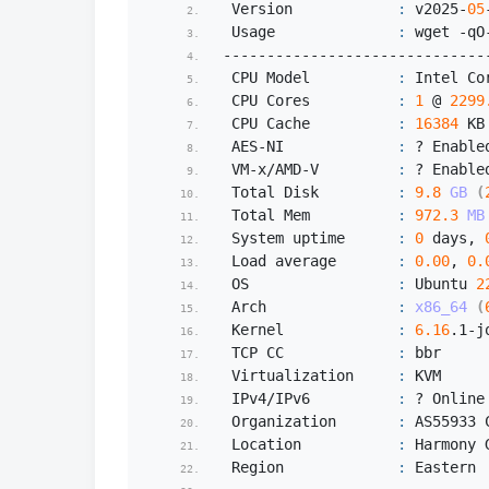
 Version            
:
 v2025-
05
 Usage              
:
 wget -qO
------------------------------
 CPU Model          
:
 Intel Co
 CPU Cores          
:
1
 @ 
2299
 CPU Cache          
:
16384
 KB
 AES-NI             
:
 ? Enable
 VM-x/AMD-V         
:
 ? Enable
 Total Disk         
:
9.8
GB
(
 Total Mem          
:
972.3
MB
 System uptime      
:
0
 days, 
 Load average       
:
0.00
, 
0.
 OS                 
:
 Ubuntu 
2
 Arch               
:
x86_64
(
 Kernel             
:
6.16
.
1
-j
 TCP CC             
:
 bbr
 Virtualization     
:
 KVM
 IPv4/IPv6          
:
 ? Online
 Organization       
:
 AS55933 
 Location           
:
 Harmony 
 Region             
:
 Eastern