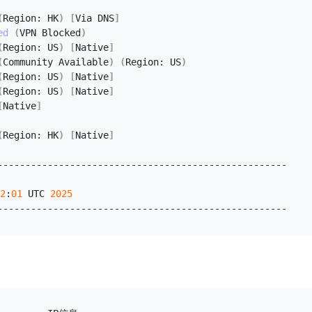
(
Region: HK
)
[
Via DNS
]
ed
(
VPN Blocked
)
(
Region: US
)
[
Native
]
(
Community Available
)
(
Region: US
)
(
Region: US
)
[
Native
]
(
Region: US
)
[
Native
]
[
Native
]
(
Region: HK
)
[
Native
]
----------------------------------------------------
2
:
01
 UTC 
2025
----------------------------------------------------