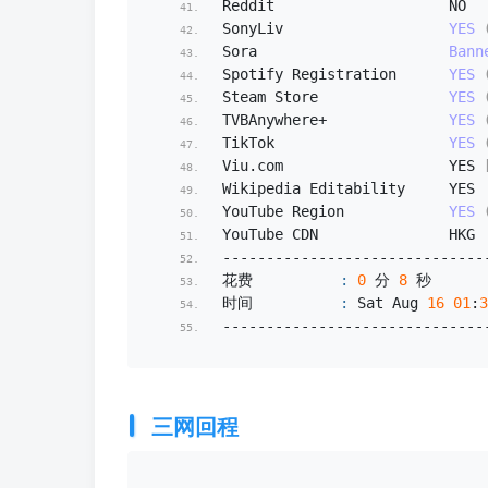
Reddit                    NO
SonyLiv                   
YES
Sora                      
Bann
Spotify Registration      
YES
Steam Store               
YES
TVBAnywhere+              
YES
TikTok                    
YES
Viu.
com
                   YES 
Wikipedia Editability     YES
YouTube Region            
YES
YouTube CDN               HKG
------------------------------
花费          
:
0
 分 
8
 秒
时间          
:
 Sat Aug 
16
01
:
3
------------------------------
三网回程