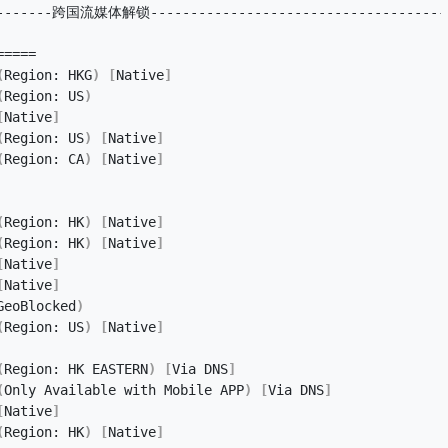
---------跨国流媒体解锁-------------------------------------
=====
(
Region: HKG
)
[
Native
]
(
Region: US
)
[
Native
]
(
Region: US
)
[
Native
]
(
Region: CA
)
[
Native
]
(
Region: HK
)
[
Native
]
(
Region: HK
)
[
Native
]
[
Native
]
[
Native
]
GeoBlocked
)
(
Region: US
)
[
Native
]
(
Region: HK EASTERN
)
[
Via DNS
]
(
Only Available with Mobile APP
)
[
Via DNS
]
[
Native
]
(
Region: HK
)
[
Native
]