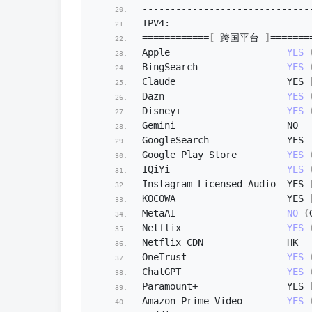
----------------------------
IPV4:
============
[
 跨国平台 
]
=======
Apple                     
YES
BingSearch                
YES
Claude                    YES 
Dazn                      
YES
Disney+                   
YES
Gemini                    NO
GoogleSearch              YES
Google Play Store         
YES
IQiYi                     
YES
Instagram Licensed Audio  YES 
KOCOWA                    YES 
MetaAI                    
NO
(
Netflix                   
YES
Netflix CDN               HK
OneTrust                  
YES
ChatGPT                   
YES
Paramount+                YES 
Amazon Prime Video        
YES