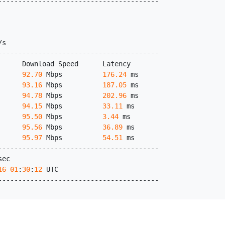
----------------------------------------
/s
----------------------------------------
      Download Speed      Latency     
      
92.70
 Mbps          
176.24
 ms   
      
93.16
 Mbps          
187.05
 ms   
      
94.78
 Mbps          
202.96
 ms   
      
94.15
 Mbps          
33.11
 ms    
      
95.50
 Mbps          
3.44
 ms     
      
95.56
 Mbps          
36.89
 ms    
      
95.97
 Mbps          
54.51
 ms    
----------------------------------------
sec
16
01
:
30
:
12
 UTC
----------------------------------------