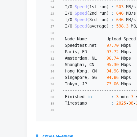
------------------------------
 I/O 
Speed
(
1st run
)
:
503
 MB/s
 I/O 
Speed
(
2nd run
)
:
646
 MB/s
 I/O 
Speed
(
3rd run
)
:
646
 MB/s
 I/O 
Speed
(
average
)
:
598.3
 MB
------------------------------
 Node Name        Upload Speed
 Speedtest.
net
97.70
 Mbps  
 Paris, FR        
97.72
 Mbps  
 Amsterdam, NL    
96.74
 Mbps  
 Shanghai, CN     
95.30
 Mbps  
 Hong Kong, CN    
94.96
 Mbps  
 Singapore, SG    
94.86
 Mbps  
 Tokyo, JP        
73.06
 Mbps  
------------------------------
 Finished 
in
:
3
 min 
7
 
 Timestamp          
:
2025
-
08
-
------------------------------