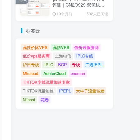
TOP5
评测｜CN2/9929 双优线
路、低延迟高速 NVMe 存储
10个月前
502人已阅读
节点全面解析
标签云
高性价比VPS
高防VPS
低价云服务商
低价vps服务商
上海电信
IPLC专线
沪日专线
IPLC
BGP
专线
广港IEPL
Mkcloud
AehterCloud
oneman
TIKTOK专线流量加速专家
TIKTOK流量加速
IPEPL
大牛子流量转发
Niihost
花卷