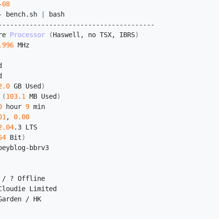
-
08
- bench.
sh
|
 bash
----------------------------------------
re 
Processor
(
Haswell, no TSX, IBRS
)
.996
 MHz
d
d
2.0
 GB Used
)
(
103.1
 MB Used
)
0
 hour 
9
 min
01
, 
0.00
2.04
.
3
 LTS
64
 Bit
)
oeyblog-bbrv3
 / ? Offline
Cloudie Limited
Garden / HK