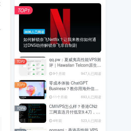
宣
TOP1
可
3696人已阅读
如何解锁奈飞Netflix？让我来教你如何通
过DNS劫持解锁奈飞非自制剧
qq.pw：夏威夷高性能VPS测
TOP2
评｜Hawaiian Telcom原生家
宽IP节点，Ryzen 9 7940HS
9个月前
947人已阅读
八核强劲性能与跨太平洋网
络延迟深度解析
零成本体验 ChatGPT
TOP3
Business？教你用海外信用
卡白嫖首月
11个月前
693人已阅读
CMIVPS怎么样？香港CN2
TOP4
三网直连月付低至9.4刀，堪
称建站神机
4年前
523人已阅读
gomami：香港高性能 VPS