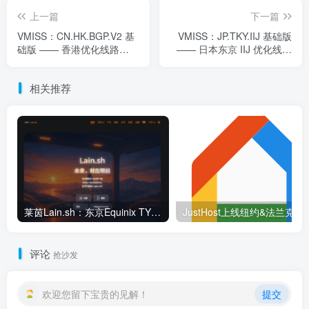
上一篇
下一篇
VMISS：CN.HK.BGP.V2 基
VMISS：JP.TKY.IIJ 基础版
础版 —— 香港优化线路
—— 日本东京 IIJ 优化线路
VPS 每月仅 $5.00 CAD
VPS 每月仅 $5.00 CAD
相关推荐
莱茵Lain.sh：东京Equinix TY8/TY1数据中心高性能BGP配置——基于AMD EPYC™ 7C13与优质对等连接
JustHost上线纽约&法兰克福机房，限时
评论
抢沙发
欢迎您留下宝贵的见解！
提交