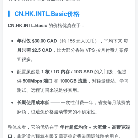
CN.HK.INTL.Basic价格
CN.HK.INTL.Basic
的价格优势在于：
年付仅 $30.00 CAD
（约 156 元人民币），平均下来
每
月只需 $2.5 CAD
，比大部分香港 VPS 按月付费方案便
宜很多。
配置虽然是
1 核 / 1G 内存 / 10G SSD
的入门级，但提
供
500Mbps 端口
和
1000GB 流量
，对轻量建站、学习
测试、远程访问来说足够实用。
长期使用成本低
—— 一次性付费一年，省去每月续费的
麻烦，也避免价格波动带来的不确定性。
整体来看，它的优势在于
年付超低均价 + 大流量 + 高带宽端
口
，非常适合预算有限又需要稳定香港国际线路的用户。