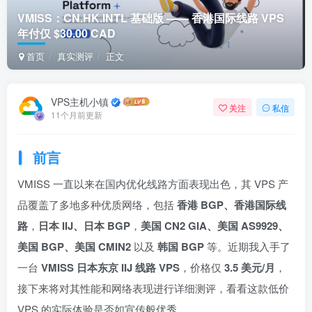
VMISS：CN.HK.INTL 基础版 —— 香港国际线路 VPS
年付仅 $30.00 CAD
首页
真实测评
正文
VPS主机小镇
关注
私信
11个月前更新
前言
VMISS 一直以来在国内优化线路方面表现出色，其 VPS 产
品覆盖了多地多种优质网络，包括
香港 BGP、香港国际线
路
，
日本 IIJ、日本 BGP
，
美国 CN2 GIA、美国 AS9929、
美国 BGP、美国 CMIN2
以及
韩国 BGP
等。近期我入手了
一台
VMISS 日本东京 IIJ 线路 VPS
，价格仅
3.5 美元/月
，
接下来将对其性能和网络表现进行详细测评，看看这款低价
VPS 的实际体验是否如宣传般优秀。