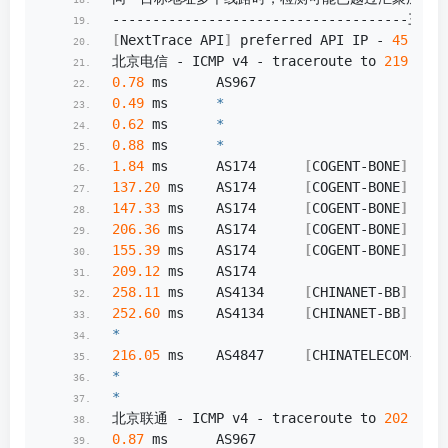
-------------------------------------三网
[
NextTrace API
]
 preferred API IP - 
45.88
.
1
北京电信 - ICMP v4 - traceroute to 
219.141
.
0.78
 ms      AS967                      
0.49
 ms      
*
0.62
 ms      
*
0.88
 ms      
*
1.84
 ms      AS174      
[
COGENT-BONE
]
    
137.20
 ms    AS174      
[
COGENT-BONE
]
    
147.33
 ms    AS174      
[
COGENT-BONE
]
    
206.36
 ms    AS174      
[
COGENT-BONE
]
    
155.39
 ms    AS174      
[
COGENT-BONE
]
    
209.12
 ms    AS174                   
258.11
 ms    AS4134     
[
CHINANET-BB
]
    
252.60
 ms    AS4134     
[
CHINANET-BB
]
    
*
216.05
 ms    AS4847     
[
CHINATELECOM-BJ
]
*
*
北京联通 - ICMP v4 - traceroute to 
202.106
.
0.87
 ms      AS967                      