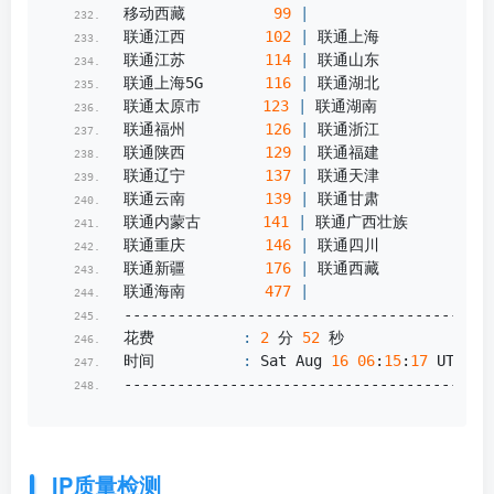
移动西藏          
99
|
联通江西         
102
|
 联通上海         
106
联通江苏         
114
|
 联通山东         
115
联通上海5G       
116
|
 联通湖北         
118
联通太原市       
123
|
 联通湖南         
124
联通福州         
126
|
 联通浙江         
128
联通陕西         
129
|
 联通福建         
131
联通辽宁         
137
|
 联通天津         
137
联通云南         
139
|
 联通甘肃         
140
联通内蒙古       
141
|
 联通广西壮族     
141
联通重庆         
146
|
 联通四川         
148
联通新疆         
176
|
 联通西藏         
177
联通海南         
477
|
------------------------------------------
花费          
:
2
 分 
52
 秒
时间          
:
 Sat Aug 
16
06
:
15
:
17
 UTC 
20
------------------------------------------
IP质量检测