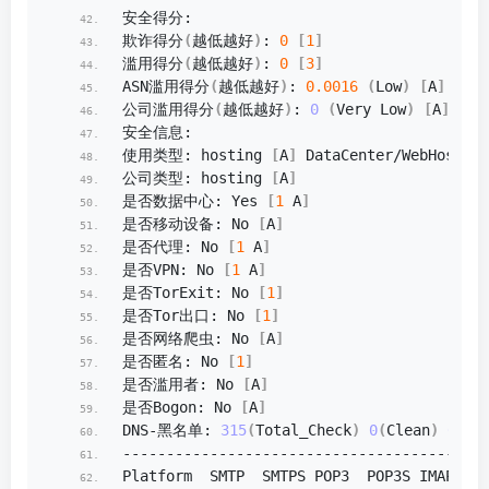
安全得分:
欺诈得分
(
越低越好
)
: 
0
[
1
]
滥用得分
(
越低越好
)
: 
0
[
3
]
ASN滥用得分
(
越低越好
)
: 
0.0016
(
Low
)
[
A
]
公司滥用得分
(
越低越好
)
: 
0
(
Very Low
)
[
A
]
安全信息:
使用类型: hosting 
[
A
]
 DataCenter/WebHosting
公司类型: hosting 
[
A
]
是否数据中心: Yes 
[
1
 A
]
是否移动设备: No 
[
A
]
是否代理: No 
[
1
 A
]
是否VPN: No 
[
1
 A
]
是否TorExit: No 
[
1
]
是否Tor出口: No 
[
1
]
是否网络爬虫: No 
[
A
]
是否匿名: No 
[
1
]
是否滥用者: No 
[
A
]
是否Bogon: No 
[
A
]
DNS-黑名单: 
315
(
Total_Check
)
0
(
Clean
)
0
(
Bl
--------------------------------------邮
Platform  SMTP  SMTPS POP3  POP3S IMAP  IM