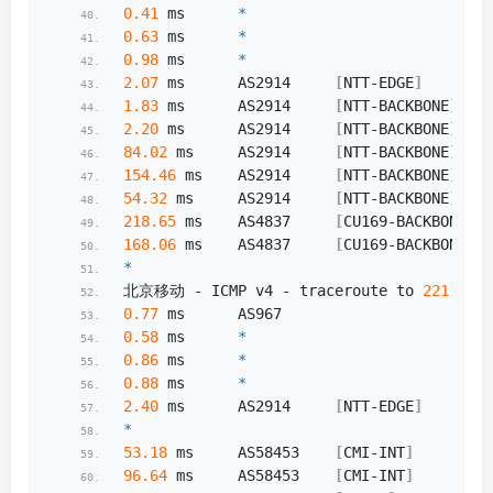
0.41
 ms      
*
0.63
 ms      
*
0.98
 ms      
*
2.07
 ms      AS2914     
[
NTT-EDGE
]
      
1.83
 ms      AS2914     
[
NTT-BACKBONE
]
   
2.20
 ms      AS2914     
[
NTT-BACKBONE
]
   
84.02
 ms     AS2914     
[
NTT-BACKBONE
]
   
154.46
 ms    AS2914     
[
NTT-BACKBONE
]
   
54.32
 ms     AS2914     
[
NTT-BACKBONE
]
   
218.65
 ms    AS4837     
[
CU169-BACKBONE
]
 
168.06
 ms    AS4837     
[
CU169-BACKBONE
]
 
*
北京移动 - ICMP v4 - traceroute to 
221.179
.
0.77
 ms      AS967                      
0.58
 ms      
*
0.86
 ms      
*
0.88
 ms      
*
2.40
 ms      AS2914     
[
NTT-EDGE
]
      
*
53.18
 ms     AS58453    
[
CMI-INT
]
       
96.64
 ms     AS58453    
[
CMI-INT
]
       