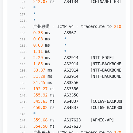
212.07
 ms    AS4134     
[
CHINANET-BB
]
    
*
*
*
广州联通 - ICMP v4 - traceroute to 
210.21
.
1
0.38
 ms      AS967                      
0.68
 ms      
*
0.63
 ms      
*
1.11
 ms      
*
2.29
 ms      AS2914     
[
NTT-EDGE
]
      
1.85
 ms      AS2914     
[
NTT-BACKBONE
]
   
33.87
 ms     AS2914     
[
NTT-BACKBONE
]
   
31.29
 ms     AS2914     
[
NTT-BACKBONE
]
   
31.45
 ms     AS3356                     
192.27
 ms    AS3356                  
355.92
 ms    AS3356                  
345.63
 ms    AS4837     
[
CU169-BACKBONE
]
 
450.02
 ms    AS4837     
[
CU169-BACKBONE
]
 
*
359.68
 ms    AS17623    
[
APNIC-AP
]
       
354.58
 ms    AS17623                   
广州移动 - ICMP v4 - traceroute to 
120.196
.