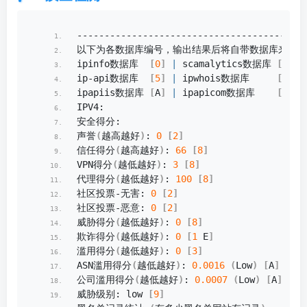
--------------------------------------IP
以下为各数据库编号，输出结果后将自带数据库来源对
ipinfo数据库  
[
0
]
|
 scamalytics数据库 
[
1
]
|
ip-api数据库  
[
5
]
|
 ipwhois数据库     
[
6
]
|
ipapiis数据库 
[
A
]
|
 ipapicom数据库    
[
B
]
|
IPV4:
安全得分:
声誉
(
越高越好
)
: 
0
[
2
]
信任得分
(
越高越好
)
: 
66
[
8
]
VPN得分
(
越低越好
)
: 
3
[
8
]
代理得分
(
越低越好
)
: 
100
[
8
]
社区投票-无害: 
0
[
2
]
社区投票-恶意: 
0
[
2
]
威胁得分
(
越低越好
)
: 
0
[
8
]
欺诈得分
(
越低越好
)
: 
0
[
1
 E
]
滥用得分
(
越低越好
)
: 
0
[
3
]
ASN滥用得分
(
越低越好
)
: 
0.0016
(
Low
)
[
A
]
公司滥用得分
(
越低越好
)
: 
0.0007
(
Low
)
[
A
]
威胁级别: low 
[
9
]