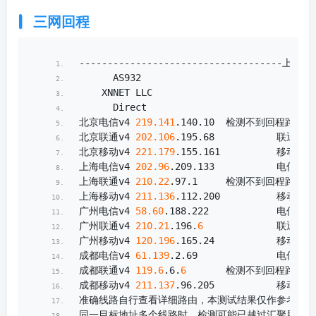
三网回程
------------------------------------上游
      AS932       
    XNNET LLC     
      Direct      
北京电信v4 
219.141
.
140
.
10
  检测不到回程路由节
北京联通v4 
202.106
.
195
.
68
           联通
483
北京移动v4 
221.179
.
155
.
161
          移动CMI
上海电信v4 
202.96
.
209
.
133
           电信
163
上海联通v4 
210.22
.
97
.
1
     检测不到回程路由节
上海移动v4 
211.136
.
112
.
200
          移动CMI
广州电信v4 
58.60
.
188
.
222
            电信
163
广州联通v4 
210.21
.
196
.
6
             联通
483
广州移动v4 
120.196
.
165
.
24
           移动CMI
成都电信v4 
61.139
.
2
.
69
              电信
163
成都联通v4 
119.6
.
6
.
6
       检测不到回程路由节
成都移动v4 
211.137
.
96
.
205
           移动CMI
准确线路自行查看详细路由，本测试结果仅作参考
同一目标地址多个线路时，检测可能已越过汇聚层，除