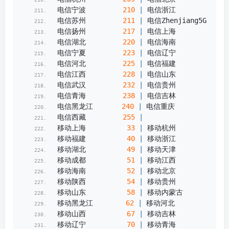
电信宁波         
210
|
 电信浙江         
210
电信苏州         
211
|
 电信Zhenjiang5G  
213
电信扬州         
217
|
 电信上海         
218
电信湖北         
220
|
 电信海南         
222
电信宁夏         
223
|
 电信辽宁         
223
电信河北         
225
|
 电信福建         
225
电信江西         
228
|
 电信山东         
229
电信武汉         
232
|
 电信贵州         
234
电信青海         
238
|
 电信吉林         
239
电信黑龙江       
240
|
 电信重庆         
245
电信西藏         
255
|
移动上海          
33
|
 移动杭州          
36
移动福建          
40
|
 移动浙江          
41
移动湖北          
49
|
 移动天津          
49
移动成都          
51
|
 移动江西          
51
移动海南          
52
|
 移动北京          
52
移动陕西          
54
|
 移动贵州          
56
移动山东          
58
|
 移动内蒙古        
58
移动黑龙江        
62
|
 移动河北          
65
移动山西          
67
|
 移动吉林          
67
移动辽宁          
70
|
 移动青海          
73