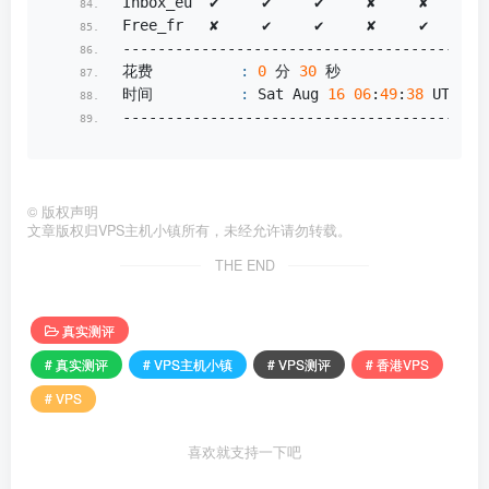
Inbox_eu  ✔     ✔     ✔     ✘     ✘     ✘ 
Free_fr   ✘     ✔     ✔     ✘     ✔     ✘ 
------------------------------------------
花费          
:
0
 分 
30
 秒
时间          
:
 Sat Aug 
16
06
:
49
:
38
 UTC 
20
------------------------------------------
©
版权声明
文章版权归VPS主机小镇所有，未经允许请勿转载。
THE END
真实测评
# 真实测评
# VPS主机小镇
# VPS测评
# 香港VPS
# VPS
喜欢就支持一下吧