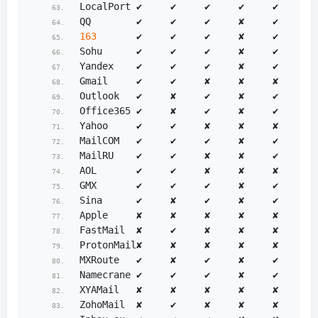
LocalPort ✔     ✔     ✔     ✔     ✔     ✔ 
QQ        ✔     ✔     ✔     ✘     ✔     ✘ 
163
       ✔     ✔     ✔     ✘     ✔     ✘ 
Sohu      ✔     ✔     ✔     ✘     ✔     ✘ 
Yandex    ✔     ✔     ✔     ✘     ✔     ✘ 
Gmail     ✔     ✔     ✘     ✘     ✘     ✘ 
Outlook   ✔     ✘     ✔     ✘     ✔     ✘ 
Office365 ✔     ✘     ✔     ✘     ✔     ✘ 
Yahoo     ✔     ✔     ✘     ✘     ✘     ✘ 
MailCOM   ✔     ✔     ✔     ✘     ✔     ✘ 
MailRU    ✔     ✔     ✘     ✘     ✔     ✘ 
AOL       ✔     ✔     ✘     ✘     ✘     ✘ 
GMX       ✔     ✔     ✔     ✘     ✔     ✘ 
Sina      ✔     ✘     ✔     ✘     ✔     ✘ 
Apple     ✘     ✘     ✘     ✘     ✘     ✘ 
FastMail  ✘     ✔     ✘     ✘     ✘     ✘ 
ProtonMail✘     ✘     ✘     ✘     ✘     ✘ 
MXRoute   ✔     ✘     ✔     ✘     ✔     ✘ 
Namecrane ✔     ✔     ✔     ✘     ✔     ✘ 
XYAMail   ✘     ✘     ✘     ✘     ✘     ✘ 
ZohoMail  ✘     ✔     ✘     ✘     ✘     ✘ 