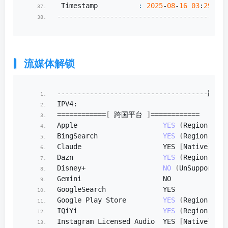
 Timestamp          
:
2025
-
08
-
16
03
:
29
:
07
 
------------------------------------------
流媒体解锁
-------------------------------------跨国
IPV4:
============
[
 跨国平台 
]
============
Apple                     
YES
(
Region: CAN
BingSearch                
YES
(
Region: HK
)
Claude                    YES 
[
Native
]
Dazn                      
YES
(
Region: HK
)
Disney+                   
NO
(
UnSupported
)
Gemini                    NO
GoogleSearch              YES
Google Play Store         
YES
(
Region: HK
)
IQiYi                     
YES
(
Region: HK
)
Instagram Licensed Audio  YES 
[
Native
]