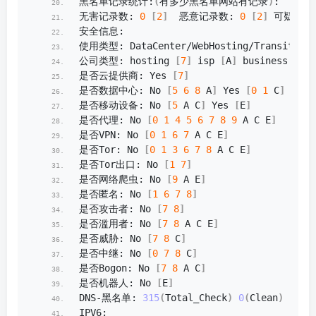
黑名单记录统计:
(
有多少黑名单网站有记录
)
:
无害记录数: 
0
[
2
]
  恶意记录数: 
0
[
2
]
 可疑记录
安全信息:
使用类型: DataCenter/WebHosting/Transit 
[
3
]
公司类型: hosting 
[
7
]
 isp 
[
A
]
 business 
[
0
]
是否云提供商: Yes 
[
7
]
是否数据中心: No 
[
5
6
8
 A
]
 Yes 
[
0
1
 C
]
是否移动设备: No 
[
5
 A C
]
 Yes 
[
E
]
是否代理: No 
[
0
1
4
5
6
7
8
9
 A C E
]
是否VPN: No 
[
0
1
6
7
 A C E
]
是否Tor: No 
[
0
1
3
6
7
8
 A C E
]
是否Tor出口: No 
[
1
7
]
是否网络爬虫: No 
[
9
 A E
]
是否匿名: No 
[
1
6
7
8
]
是否攻击者: No 
[
7
8
]
是否滥用者: No 
[
7
8
 A C E
]
是否威胁: No 
[
7
8
 C
]
是否中继: No 
[
0
7
8
 C
]
是否Bogon: No 
[
7
8
 A C
]
是否机器人: No 
[
E
]
DNS-黑名单: 
315
(
Total_Check
)
0
(
Clean
)
5
(
Bl
IPV6: