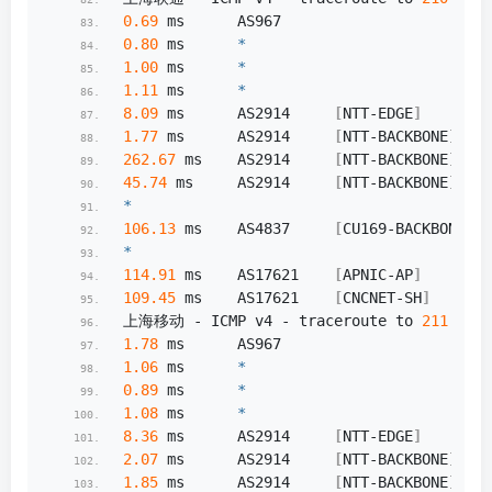
0.69
 ms      AS967                      
0.80
 ms      
*
1.00
 ms      
*
1.11
 ms      
*
8.09
 ms      AS2914     
[
NTT-EDGE
]
      
1.77
 ms      AS2914     
[
NTT-BACKBONE
]
   
262.67
 ms    AS2914     
[
NTT-BACKBONE
]
   
45.74
 ms     AS2914     
[
NTT-BACKBONE
]
   
*
106.13
 ms    AS4837     
[
CU169-BACKBONE
]
 
*
114.91
 ms    AS17621    
[
APNIC-AP
]
       
109.45
 ms    AS17621    
[
CNCNET-SH
]
      
上海移动 - ICMP v4 - traceroute to 
211.136
.
1.78
 ms      AS967                      
1.06
 ms      
*
0.89
 ms      
*
1.08
 ms      
*
8.36
 ms      AS2914     
[
NTT-EDGE
]
      
2.07
 ms      AS2914     
[
NTT-BACKBONE
]
   
1.85
 ms      AS2914     
[
NTT-BACKBONE
]
   