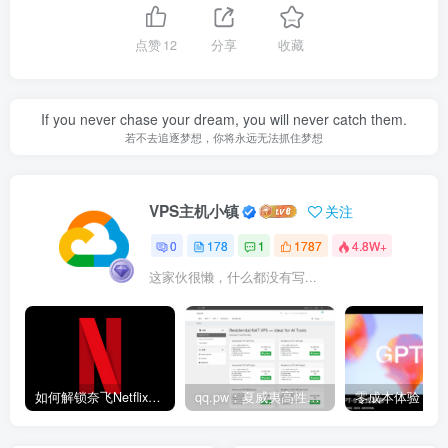
点赞
12
分享
收藏
If you never chase your dream, you will never catch them.
若不去追逐梦想，你将永远无法抓住梦想
VPS主机小镇
关注
0
178
1
1787
4.8W+
这家伙很懒，什么都没有写...
如何解锁奈飞Netflix？让我来教你如何通过DNS劫持解锁奈飞非自制剧
qq.pw：夏威夷高性能VPS测评｜Hawaiian Telcom原生家宽IP节点，Ryzen 9 7940HS八核强劲性能与跨太平洋网络延迟深度解析