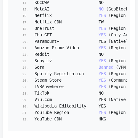
KOCOWA                    NO
MetaAI                    
NO
(
GeoBlocked
)
Netflix                   
YES
(
Region: US
)
Netflix CDN               TW
OneTrust                  
YES
(
Region: HK 
ChatGPT                   
YES
(
Only Availa
Paramount+                YES 
[
Native
]
Amazon Prime Video        
YES
(
Region: CA
)
Reddit                    NO
SonyLiv                   
YES
(
Region: CA
)
Sora                      
Banned
(
VPN Bloc
Spotify Registration      
YES
(
Region: HK
)
Steam Store               
YES
(
Community A
TVBAnywhere+              
YES
(
Region: HK
)
TikTok                    NO
Viu.
com
                   YES 
[
Native
]
Wikipedia Editability     YES
YouTube Region            
YES
(
Region: HK
)
YouTube CDN               HKG