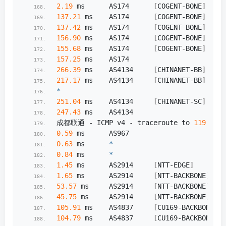
2.19
 ms      AS174      
[
COGENT-BONE
]
    
137.21
 ms    AS174      
[
COGENT-BONE
]
    
137.42
 ms    AS174      
[
COGENT-BONE
]
    
156.90
 ms    AS174      
[
COGENT-BONE
]
    
155.68
 ms    AS174      
[
COGENT-BONE
]
    
157.25
 ms    AS174                   
266.39
 ms    AS4134     
[
CHINANET-BB
]
    
217.17
 ms    AS4134     
[
CHINANET-BB
]
    
*
251.04
 ms    AS4134     
[
CHINANET-SC
]
    
247.43
 ms    AS4134                    
成都联通 - ICMP v4 - traceroute to 
119.6
.
6
.
0.59
 ms      AS967                      
0.63
 ms      
*
0.84
 ms      
*
1.45
 ms      AS2914     
[
NTT-EDGE
]
      
1.65
 ms      AS2914     
[
NTT-BACKBONE
]
   
53.57
 ms     AS2914     
[
NTT-BACKBONE
]
   
45.75
 ms     AS2914     
[
NTT-BACKBONE
]
   
105.91
 ms    AS4837     
[
CU169-BACKBONE
]
 
104.79
 ms    AS4837     
[
CU169-BACKBONE
]
 