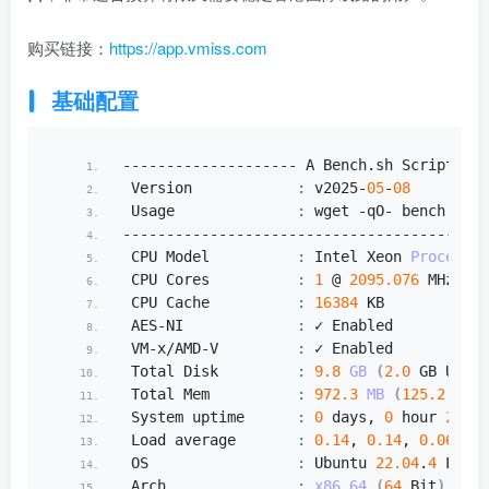
购买链接：
https://app.vmiss.com
基础配置
-------------------- A Bench.
sh
 Script By 
 Version            
:
 v2025-
05
-
08
 Usage              
:
 wget -qO- bench.
sh
|
------------------------------------------
 CPU Model          
:
 Intel Xeon 
Processor
 CPU Cores          
:
1
 @ 
2095.076
 MHz
 CPU Cache          
:
16384
 KB
 AES-NI             
:
 ✓ Enabled
 VM-x/AMD-V         
:
 ✓ Enabled
 Total Disk         
:
9.8
GB
(
2.0
 GB Used
)
 Total Mem          
:
972.3
MB
(
125.2
 MB U
 System uptime      
:
0
 days, 
0
 hour 
2
 min
 Load average       
:
0.14
, 
0.14
, 
0.06
 OS                 
:
 Ubuntu 
22.04
.
4
 LTS
 Arch               
:
x86_64
(
64
 Bit
)