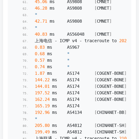
45.06
 ms     AS9808     
[
CMNET
]
          
46.28
 ms     AS9808     
[
CMNET
]
          
*
42.71
 ms     AS9808     
[
CMNET
]
          
*
40.83
 ms     AS56048    
[
CMNET
]
         
上海电信 - ICMP v4 - traceroute to 
202.96
.
2
0.83
 ms      AS967                      
0.68
 ms      
*
0.57
 ms      
*
0.74
 ms      
*
1.87
 ms      AS174      
[
COGENT-BONE
]
    
144.22
 ms    AS174      
[
COGENT-BONE
]
    
144.01
 ms    AS174      
[
COGENT-BONE
]
    
197.52
 ms    AS174      
[
COGENT-BONE
]
    
162.24
 ms    AS174      
[
COGENT-BONE
]
    
165.19
 ms    AS174                   
192.96
 ms    AS4134     
[
CHINANET-BB
]
    
*
205.80
 ms    AS4812     
[
CHINANET-SH
]
    
199.49
 ms    AS4812     
[
CHINANET-SH
]
    
上海联通 - ICMP v4 - traceroute to 
210.22
.
9