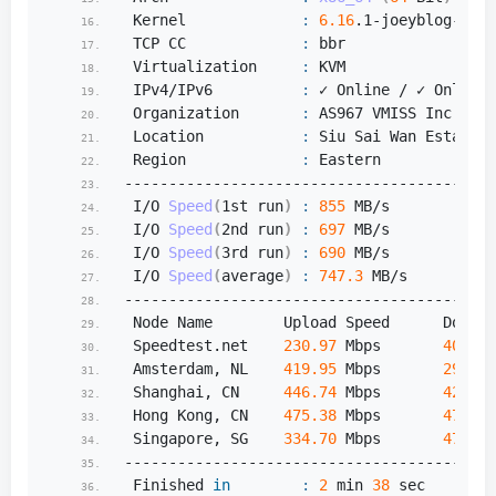
 Kernel             
:
6.16
.
1
-joeyblog-bbrv
 TCP CC             
:
 bbr
 Virtualization     
:
 KVM
 IPv4/IPv6          
:
 ✓ Online / ✓ Online
 Organization       
:
 AS967 VMISS Inc.
 Location           
:
 Siu Sai Wan Estate /
 Region             
:
 Eastern
------------------------------------------
 I/O 
Speed
(
1st run
)
:
855
 MB/s
 I/O 
Speed
(
2nd run
)
:
697
 MB/s
 I/O 
Speed
(
3rd run
)
:
690
 MB/s
 I/O 
Speed
(
average
)
:
747.3
 MB/s
------------------------------------------
 Node Name        Upload Speed      Downlo
 Speedtest.
net
230.97
 Mbps       
4064.6
 Amsterdam, NL    
419.95
 Mbps       
296.19
 Shanghai, CN     
446.74
 Mbps       
425.44
 Hong Kong, CN    
475.38
 Mbps       
477.89
 Singapore, SG    
334.70
 Mbps       
477.24
------------------------------------------
 Finished 
in
:
2
 min 
38
 sec