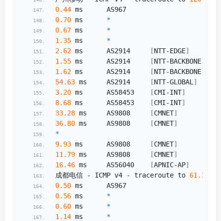
0.44
 ms      AS967                      
0.70
 ms      
*
0.67
 ms      
*
1.35
 ms      
*
2.62
 ms      AS2914     
[
NTT-EDGE
]
      
1.55
 ms      AS2914     
[
NTT-BACKBONE
]
   
1.62
 ms      AS2914     
[
NTT-BACKBONE
]
   
54.63
 ms     AS2914     
[
NTT-GLOBAL
]
     
3.20
 ms      AS58453    
[
CMI-INT
]
       
8.68
 ms      AS58453    
[
CMI-INT
]
       
33.28
 ms     AS9808     
[
CMNET
]
         
36.80
 ms     AS9808     
[
CMNET
]
         
*
9.93
 ms      AS9808     
[
CMNET
]
         
11.79
 ms     AS9808     
[
CMNET
]
         
16.46
 ms     AS56040    
[
APNIC-AP
]
      
成都电信 - ICMP v4 - traceroute to 
61.139
.
2
0.50
 ms      AS967                      
0.56
 ms      
*
0.60
 ms      
*
1.14
 ms      
*