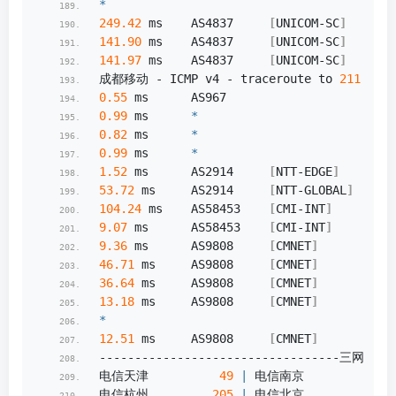
*
249.42
 ms    AS4837     
[
UNICOM-SC
]
     
141.90
 ms    AS4837     
[
UNICOM-SC
]
      
141.97
 ms    AS4837     
[
UNICOM-SC
]
      
成都移动 - ICMP v4 - traceroute to 
211.137
.
0.55
 ms      AS967                      
0.99
 ms      
*
0.82
 ms      
*
0.99
 ms      
*
1.52
 ms      AS2914     
[
NTT-EDGE
]
      
53.72
 ms     AS2914     
[
NTT-GLOBAL
]
     
104.24
 ms    AS58453    
[
CMI-INT
]
       
9.07
 ms      AS58453    
[
CMI-INT
]
       
9.36
 ms      AS9808     
[
CMNET
]
         
46.71
 ms     AS9808     
[
CMNET
]
         
36.64
 ms     AS9808     
[
CMNET
]
         
13.18
 ms     AS9808     
[
CMNET
]
         
*
12.51
 ms     AS9808     
[
CMNET
]
         
----------------------------------三网ICM
电信天津          
49
|
 电信南京         
195
电信杭州         
205
|
 电信北京         
209