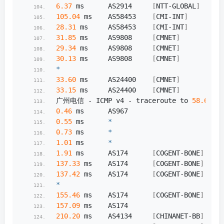
6.37
 ms      AS2914     
[
NTT-GLOBAL
]
     
105.04
 ms    AS58453    
[
CMI-INT
]
       
28.31
 ms     AS58453    
[
CMI-INT
]
       
31.85
 ms     AS9808     
[
CMNET
]
          
29.34
 ms     AS9808     
[
CMNET
]
          
30.13
 ms     AS9808     
[
CMNET
]
          
*
33.60
 ms     AS24400    
[
CMNET
]
         
33.15
 ms     AS24400    
[
CMNET
]
         
广州电信 - ICMP v4 - traceroute to 
58.60
.
18
0.46
 ms      AS967                      
0.55
 ms      
*
0.73
 ms      
*
1.01
 ms      
*
1.91
 ms      AS174      
[
COGENT-BONE
]
    
137.33
 ms    AS174      
[
COGENT-BONE
]
    
137.42
 ms    AS174      
[
COGENT-BONE
]
    
*
155.46
 ms    AS174      
[
COGENT-BONE
]
    
157.09
 ms    AS174                   
210.20
 ms    AS4134     
[
CHINANET-BB
]
    