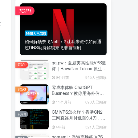
TOP1
支
3695人已阅读
如何解锁奈飞Netflix？让我来教你如何通
过DNS劫持解锁奈飞非自制剧
qq.pw：夏威夷高性能VPS测
TOP2
评｜Hawaiian Telcom原生家
宽IP节点，Ryzen 9 7940HS
9个月前
945人已阅读
八核强劲性能与跨太平洋网
络延迟深度解析
零成本体验 ChatGPT
TOP3
Business？教你用海外信用
卡白嫖首月
11个月前
690人已阅读
CMIVPS怎么样？香港CN2
TOP4
三网直连月付低至9.4刀，堪
称建站神机
4年前
521人已阅读
gomami：香港高性能 VPS