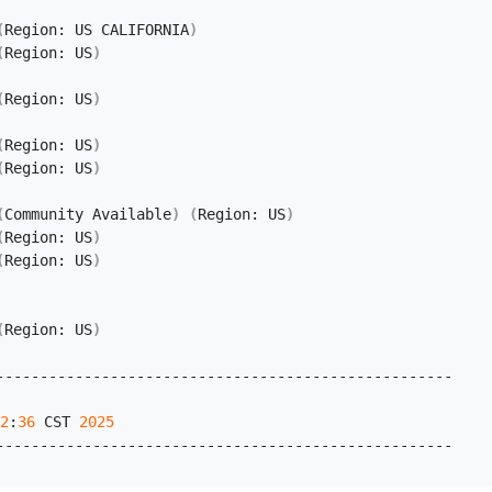
(
Region: US CALIFORNIA
)
(
Region: US
)
(
Region: US
)
(
Region: US
)
(
Region: US
)
(
Community Available
)
(
Region: US
)
(
Region: US
)
(
Region: US
)
(
Region: US
)
----------------------------------------------------
2
:
36
 CST 
2025
----------------------------------------------------