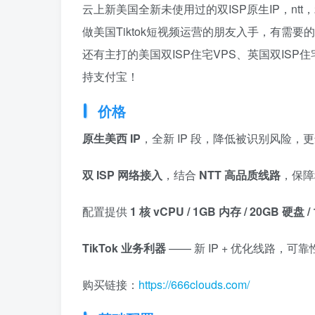
云上新美国全新未使用过的双ISP原生IP，ntt
做美国Tiktok短视频运营的朋友入手，有需
还有主打的美国双ISP住宅VPS、英国双ISP住
持支付宝！
价格
原生美西 IP
，全新 IP 段，降低被识别风险
双 ISP 网络接入
，结合
NTT 高品质线路
，保障
配置提供
1 核 vCPU / 1GB 内存 / 20GB 硬盘 
TikTok 业务利器
—— 新 IP + 优化线路，
购买链接：
https://666clouds.com/