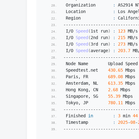
 Organization       
:
 AS2914 N
 Location           
:
 Los Ange
 Region             
:
 Californ
------------------------------
 I/O 
Speed
(
1st run
)
:
123
 MB/s
 I/O 
Speed
(
2nd run
)
:
215
 MB/s
 I/O 
Speed
(
3rd run
)
:
273
 MB/s
 I/O 
Speed
(
average
)
:
203.7
 MB
------------------------------
 Node Name        Upload Speed
 Speedtest.
net
430.65
 Mbps 
 Paris, FR        
689.08
 Mbps 
 Amsterdam, NL    
613.35
 Mbps 
 Hong Kong, CN    
2.68
 Mbps   
 Singapore, SG    
55.39
 Mbps  
 Tokyo, JP        
780.11
 Mbps 
------------------------------
 Finished 
in
:
3
 min 
44
 Timestamp          
:
2025
-
08
-
------------------------------