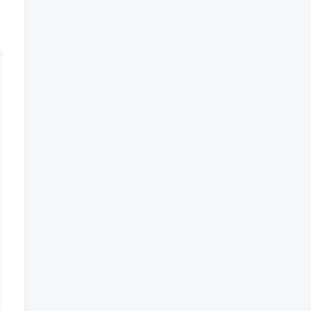
---
--