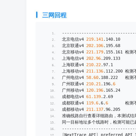
三网回程
----------------------------
北京电信v4 
219.141
.
140
.
10
     
北京联通v4 
202.106
.
195
.
68
     
北京移动v4 
221.179
.
155
.
161
 检测
上海电信v4 
202.96
.
209
.
133
     
上海联通v4 
210.22
.
97
.
1
        
上海移动v4 
211.136
.
112
.
200
 检测
广州电信v4 
58.60
.
188
.
222
   检测
广州联通v4 
210.21
.
196
.
6
       
广州移动v4 
120.196
.
165
.
24
     
成都电信v4 
61.139
.
2
.
69
        
成都联通v4 
119.6
.
6
.
6
       检
成都移动v4 
211.137
.
96
.
205
     
准确线路自行查看详细路由，本测试结
同一目标地址多个线路时，检测可能已
----------------------------
[
NextTrace API
]
 preferred API 