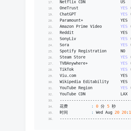
Netflix CDN               US
OneTrust                  
YES
ChatGPT                   
YES
Paramount+                YES
Amazon Prime Video        
YES
Reddit                    YES
SonyLiv                   
YES
Sora                      
YES
Spotify Registration      NO
Steam Store               
YES
TVBAnywhere+              
YES
TikTok                    
YES
Viu.
com
                   YES
Wikipedia Editability     YES
YouTube Region            
YES
YouTube CDN               LAX
------------------------------
花费          
:
0
 分 
5
 秒
时间          
:
 Wed Aug 
20
20
:
1
------------------------------