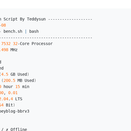
h
 Script By Teddysun -------------------
-
08
- bench.
sh
|
 bash
----------------------------------------
 
7532
32
-Core Processor
.498
 MHz
d
ed
(
4.5
 GB Used
)
(
200.5
 MB Used
)
0
 hour 
15
 min
00
, 
0.01
2.04
.
4
 LTS
64
 Bit
)
oeyblog-bbrv3
 / ✗ Offline