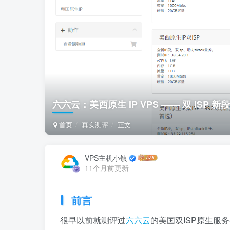
六六云：美西原生 IP VPS —— 双 ISP 新段
首页
真实测评
正文
VPS主机小镇
11个月前更新
前言
很早以前就测评过
六六云
的美国双ISP原生服务