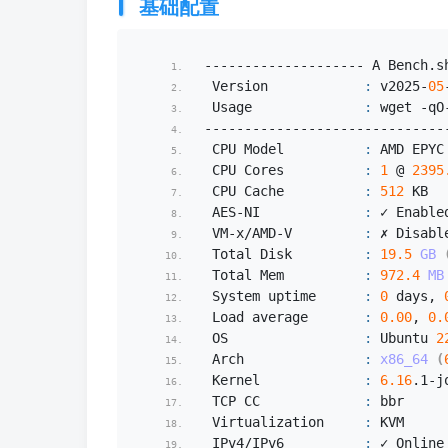
基础配置
-------------------- A Bench.
s
 Version            
:
 v2025-
05
 Usage              
:
 wget -qO
------------------------------
 CPU Model          
:
 AMD EPYC
 CPU Cores          
:
1
 @ 
2395
 CPU Cache          
:
512
 KB
 AES-NI             
:
 ✓ Enable
 VM-x/AMD-V         
:
 ✗ Disabl
 Total Disk         
:
19.5
GB
 Total Mem          
:
972.4
MB
 System uptime      
:
0
 days, 
 Load average       
:
0.00
, 
0.
 OS                 
:
 Ubuntu 
2
 Arch               
:
x86_64
(
 Kernel             
:
6.16
.
1
-j
 TCP CC             
:
 bbr
 Virtualization     
:
 KVM
 IPv4/IPv6          
:
 ✓ Online