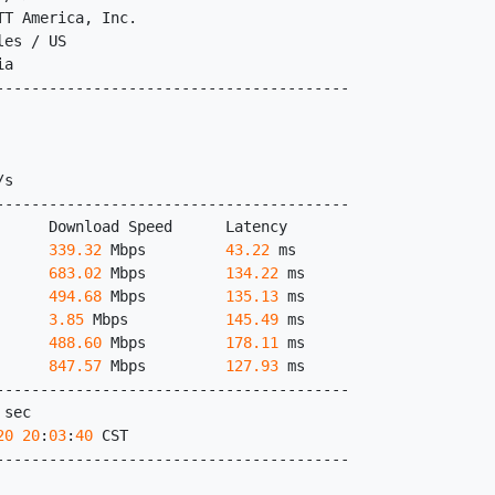
TT America, Inc.
les / US
ia
----------------------------------------
/s
----------------------------------------
      Download Speed      Latency     
      
339.32
 Mbps         
43.22
 ms    
      
683.02
 Mbps         
134.22
 ms   
      
494.68
 Mbps         
135.13
 ms   
      
3.85
 Mbps           
145.49
 ms   
      
488.60
 Mbps         
178.11
 ms   
      
847.57
 Mbps         
127.93
 ms   
----------------------------------------
 sec
20
20
:
03
:
40
 CST
----------------------------------------