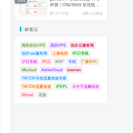
TOP5
评测｜CN2/9929 双优线
路、低延迟高速 NVMe 存储
10个月前
498人已阅读
节点全面解析
标签云
高性价比VPS
高防VPS
低价云服务商
低价vps服务商
上海电信
IPLC专线
沪日专线
IPLC
BGP
专线
广港IEPL
Mkcloud
AehterCloud
oneman
TIKTOK专线流量加速专家
TIKTOK流量加速
IPEPL
大牛子流量转发
Niihost
花卷