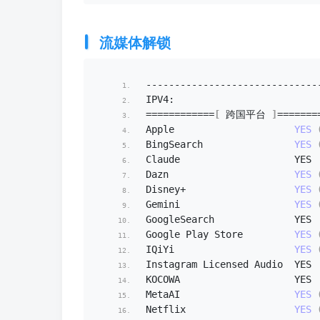
流媒体解锁
----------------------------
IPV4:
============
[
 跨国平台 
]
=======
Apple                     
YES
BingSearch                
YES
Claude                    YES
Dazn                      
YES
Disney+                   
YES
Gemini                    
YES
GoogleSearch              YES
Google Play Store         
YES
IQiYi                     
YES
Instagram Licensed Audio  YES
KOCOWA                    YES
MetaAI                    
YES
Netflix                   
YES