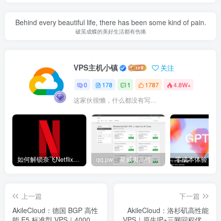
Behind every beautiful life, there has been some kind of pain.
破茧成蝶的美好生活都有伤痛
VPS主机小镇
关注
0
178
1
1787
4.8W+
这家伙很懒，什么都没有写...
如何解锁奈飞Netflix？让我来教你如何通过DNS劫持解锁奈飞非自制剧
qq.pw：夏威夷高性能VPS测评｜Hawaiian Telcom原生家宽IP节点，Ryzen 9 7940HS八核强劲性能与跨太平洋网络延迟深度解析
上一篇
下一篇
AkileCloud：德国 BGP 高性
AkileCloud：洛杉矶高性能
能 E5 标准型 VPS｜4000G
VPS｜原生IP+三网回程优化