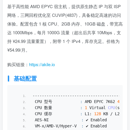
基于高性能 AMD EPYC 宿主机，提供原生静态 IP 与双 ISP
网络，三网回程优化至 CUVIP(4837)，具备稳定高速的访问
体验。配置包含 1 核 CPU、2GB 内存、10GB 磁盘，带宽高
达 1000Mbps，每月 1000G 流量（超出后共享 10Mbps，支
持 ¥24.99 流量重置），附带 1 个 IPv4，库存充足。价格为
¥54.99/月。
购买链接：
https://akile.io
基础配置
--------------------------------------系
 CPU 型号            
:
 AMD EPYC 7K62 
48
-Co
 CPU 数量            
:
1
 Virtual 
CPU
(
s
)
 CPU 缓存            
:
 L1: 
128
 KB / L2: 
51
 AES-NI              
:
 ✔️ Enabled
 VM-x/AMD-V/Hyper-V  
:
 ✔️ Enabled