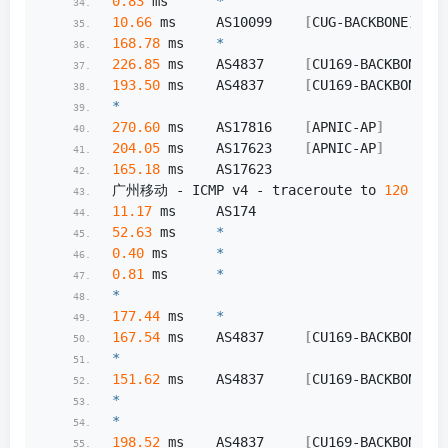
0.83
 ms      
*
10.66
 ms     AS10099    
[
CUG-BACKBONE
]
   
168.78
 ms    
*
                         
226.85
 ms    AS4837     
[
CU169-BACKBONE
]
 
193.50
 ms    AS4837     
[
CU169-BACKBONE
]
 
*
270.60
 ms    AS17816    
[
APNIC-AP
]
       
204.05
 ms    AS17623    
[
APNIC-AP
]
       
165.18
 ms    AS17623                   
广州移动 - ICMP v4 - traceroute to 
120.196
.
11.17
 ms     AS174                    
52.63
 ms     
*
0.40
 ms      
*
0.81
 ms      
*
*
177.44
 ms    
*
                         
167.54
 ms    AS4837     
[
CU169-BACKBONE
]
 
*
151.62
 ms    AS4837     
[
CU169-BACKBONE
]
 
*
*
198.52
 ms    AS4837     
[
CU169-BACKBONE
]
 