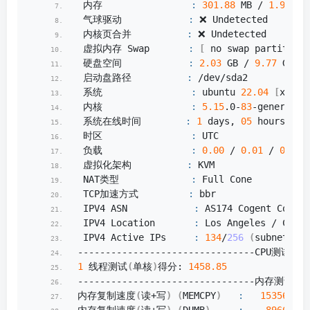
 内存                
:
301.88
 MB / 
1.92
 GB
 气球驱动            
:
 ❌ Undetected
 内核页合并          
:
 ❌ Undetected
 虚拟内存 Swap       
:
[
 no swap partition 
 硬盘空间            
:
2.03
 GB / 
9.77
 GB 
[
2
 启动盘路径          
:
 /dev/sda2
 系统                
:
 ubuntu 
22.04
[
x86_6
 内核                
:
5.15
.
0
-
83
-generic
 系统在线时间        
:
1
 days, 
05
 hours, 
10
 时区                
:
 UTC
 负载                
:
0.00
 / 
0.01
 / 
0.00
 虚拟化架构          
:
 KVM
 NAT类型             
:
 Full Cone
 TCP加速方式         
:
 bbr
 IPV4 ASN            
:
 AS174 Cogent Commun
 IPV4 Location       
:
 Los Angeles / Calif
 IPV4 Active IPs     
:
134
/
256
(
subnet /
24
--------------------------------CPU测试-通
1
 线程测试
(
单核
)
得分: 
1458.85
--------------------------------内存测试-通过
内存复制速度
(
读+写
)
(
MEMCPY
)
:
15356.65
 