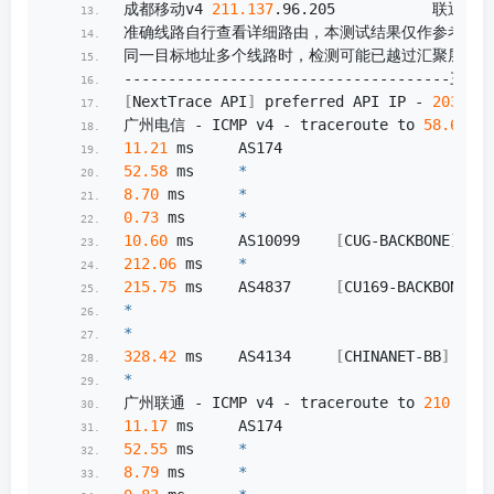
成都移动v4 
211.137
.
96
.
205
           联通
483
准确线路自行查看详细路由，本测试结果仅作参考
同一目标地址多个线路时，检测可能已越过汇聚层，除
-------------------------------------三网
[
NextTrace API
]
 preferred API IP - 
203.10
.
广州电信 - ICMP v4 - traceroute to 
58.60
.
18
11.21
 ms     AS174                    
52.58
 ms     
*
8.70
 ms      
*
0.73
 ms      
*
10.60
 ms     AS10099    
[
CUG-BACKBONE
]
   
212.06
 ms    
*
                       
215.75
 ms    AS4837     
[
CU169-BACKBONE
]
 
*
*
328.42
 ms    AS4134     
[
CHINANET-BB
]
    
*
广州联通 - ICMP v4 - traceroute to 
210.21
.
1
11.17
 ms     AS174                    
52.55
 ms     
*
8.79
 ms      
*