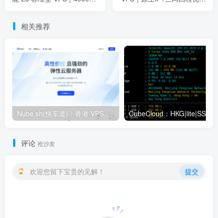
大流量 / 千兆带宽
+解锁Netflix/TikTok
相关推荐
Nube.sh(快车道)：香港 VPS测评——AMD EPYC 高性能节点、低延迟中港回程与全流媒体解锁实测报告（2025 最新）
CubeC
评论
抢沙发
欢迎您留下宝贵的见解！
提交