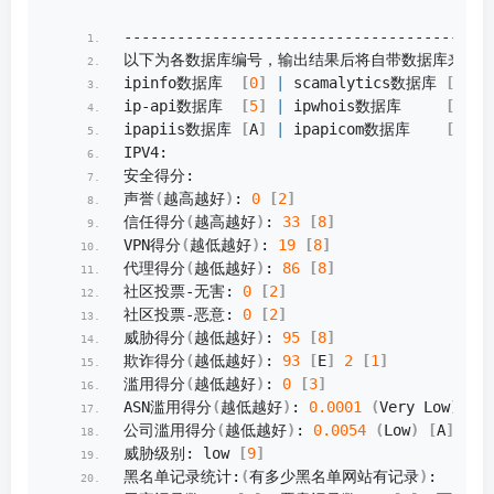
--------------------------------------IP
以下为各数据库编号，输出结果后将自带数据库来源对
ipinfo数据库  
[
0
]
|
 scamalytics数据库 
[
1
]
|
ip-api数据库  
[
5
]
|
 ipwhois数据库     
[
6
]
|
ipapiis数据库 
[
A
]
|
 ipapicom数据库    
[
B
]
|
IPV4:
安全得分:
声誉
(
越高越好
)
: 
0
[
2
]
信任得分
(
越高越好
)
: 
33
[
8
]
VPN得分
(
越低越好
)
: 
19
[
8
]
代理得分
(
越低越好
)
: 
86
[
8
]
社区投票-无害: 
0
[
2
]
社区投票-恶意: 
0
[
2
]
威胁得分
(
越低越好
)
: 
95
[
8
]
欺诈得分
(
越低越好
)
: 
93
[
E
]
2
[
1
]
滥用得分
(
越低越好
)
: 
0
[
3
]
ASN滥用得分
(
越低越好
)
: 
0.0001
(
Very Low
)
[
A
]
公司滥用得分
(
越低越好
)
: 
0.0054
(
Low
)
[
A
]
威胁级别: low 
[
9
]
黑名单记录统计:
(
有多少黑名单网站有记录
)
: