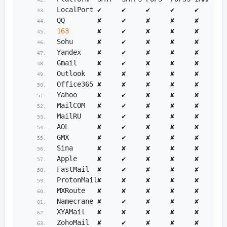
LocalPort ✔     ✔     ✔     ✔     ✔     ✔ 
QQ        ✘     ✔     ✘     ✘     ✘     ✘ 
163
       ✘     ✔     ✘     ✘     ✘     ✘ 
Sohu      ✘     ✔     ✘     ✘     ✘     ✘ 
Yandex    ✘     ✔     ✘     ✘     ✘     ✘ 
Gmail     ✘     ✔     ✘     ✘     ✘     ✘ 
Outlook   ✘     ✘     ✘     ✘     ✘     ✘ 
Office365 ✘     ✘     ✘     ✘     ✘     ✘ 
Yahoo     ✘     ✔     ✘     ✘     ✘     ✘ 
MailCOM   ✘     ✔     ✘     ✘     ✘     ✘ 
MailRU    ✘     ✔     ✘     ✘     ✘     ✘ 
AOL       ✘     ✔     ✘     ✘     ✘     ✘ 
GMX       ✘     ✔     ✘     ✘     ✘     ✘ 
Sina      ✘     ✘     ✘     ✘     ✘     ✘ 
Apple     ✘     ✔     ✘     ✘     ✘     ✘ 
FastMail  ✘     ✔     ✘     ✘     ✘     ✘ 
ProtonMail✘     ✘     ✘     ✘     ✘     ✘ 
MXRoute   ✘     ✘     ✘     ✘     ✘     ✘ 
Namecrane ✘     ✔     ✘     ✘     ✘     ✘ 
XYAMail   ✘     ✘     ✘     ✘     ✘     ✘ 
ZohoMail  ✘     ✔     ✘     ✘     ✘     ✘ 