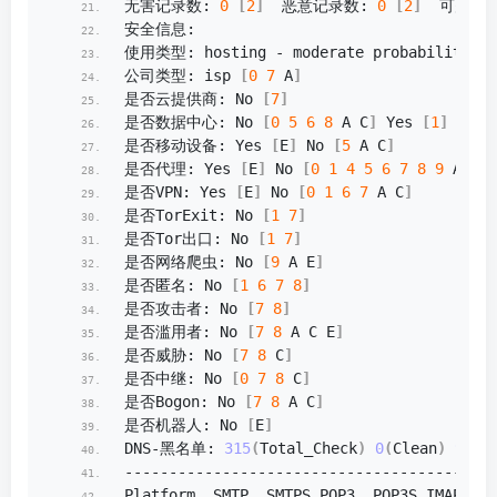
无害记录数: 
0
[
2
]
  恶意记录数: 
0
[
2
]
  可疑记录
安全信息:
使用类型: hosting - moderate probability 
[
C
公司类型: isp 
[
0
7
 A
]
是否云提供商: No 
[
7
]
是否数据中心: No 
[
0
5
6
8
 A C
]
 Yes 
[
1
]
是否移动设备: Yes 
[
E
]
 No 
[
5
 A C
]
是否代理: Yes 
[
E
]
 No 
[
0
1
4
5
6
7
8
9
 A C
]
是否VPN: Yes 
[
E
]
 No 
[
0
1
6
7
 A C
]
是否TorExit: No 
[
1
7
]
是否Tor出口: No 
[
1
7
]
是否网络爬虫: No 
[
9
 A E
]
是否匿名: No 
[
1
6
7
8
]
是否攻击者: No 
[
7
8
]
是否滥用者: No 
[
7
8
 A C E
]
是否威胁: No 
[
7
8
 C
]
是否中继: No 
[
0
7
8
 C
]
是否Bogon: No 
[
7
8
 A C
]
是否机器人: No 
[
E
]
DNS-黑名单: 
315
(
Total_Check
)
0
(
Clean
)
9
(
Bl
--------------------------------------邮
Platform  SMTP  SMTPS POP3  POP3S IMAP  IM