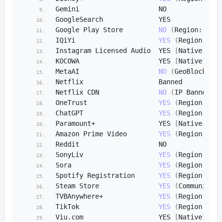
Gemini                    NO
GoogleSearch              YES
Google Play Store         
NO
(
Region: CN
)
IQiYi                     
YES
(
Region: US
)
Instagram Licensed Audio  YES 
[
Native
]
KOCOWA                    YES 
[
Native
]
MetaAI                    
NO
(
GeoBlocked
)
Netflix                   Banned
Netflix CDN               
NO
(
IP Banned By
OneTrust                  
YES
(
Region: US 
ChatGPT                   
YES
(
Region: US
)
Paramount+                YES 
[
Native
]
Amazon Prime Video        
YES
(
Region: US
)
Reddit                    NO
SonyLiv                   
YES
(
Region: 
IN
)
Sora                      
YES
(
Region: US
)
Spotify Registration      
YES
(
Region: US
)
Steam Store               
YES
(
Community A
TVBAnywhere+              
YES
(
Region: US
)
TikTok                    
YES
(
Region: US
)
Viu.
com
                   YES 
[
Native
]