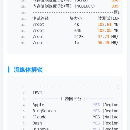
内存复制速度
(
读+写
)
(
DUMB
)
:
8966.63
 
内存复制速度
(
读+写
)
(
MCBLOCK
)
:
8358.26
 
-----------------------------------硬盘测试
测试路径         块大小       读测试
(
IOPS
)
  
/root             4k        
102.61
 MB/
s
(
25
/root             64k       
102.05
 MB/
s
(
15
/root             512k      
97.73
 MB/
s
(
190
/root             1m        
96.49
 MB/
s
(
94
)
流媒体解锁
-------------------------------------跨国
IPV4:
============
[
 跨国平台 
]
============
Apple                     
YES
(
Region: USA
BingSearch                
YES
(
Region: US
)
Claude                    YES 
[
Native
]
Dazn                      
YES
(
Region: US
)
Disney+                   
YES
(
Region: US
)