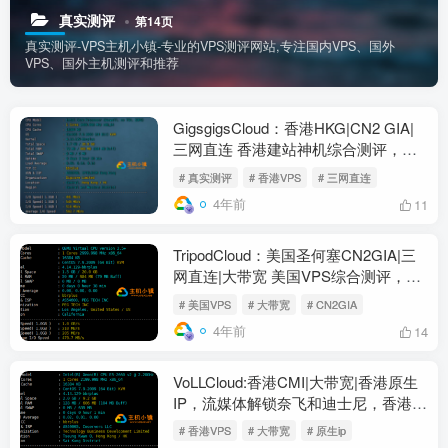
真实测评
第14页
真实测评-VPS主机小镇-专业的VPS测评网站,专注国内VPS、国外
VPS、国外主机测评和推荐
GigsgigsCloud：香港HKG|CN2 GIA|
三网直连 香港建站神机综合测评，附
带GigsgigsCloud优惠码
# 真实测评
# 香港VPS
# 三网直连
4年前
11
TripodCloud：美国圣何塞CN2GIA|三
网直连|大带宽 美国VPS综合测评，
TripodCloud到底好不好？
# 美国VPS
# 大带宽
# CN2GIA
4年前
14
VoLLCloud:香港CMI|大带宽|香港原生
IP，流媒体解锁奈飞和迪士尼，香港
VPS综合测评
# 香港VPS
# 大带宽
# 原生ip