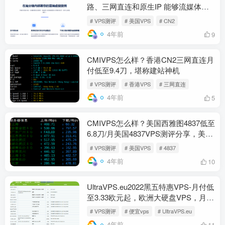
路、三网直连和原生IP 能够流媒体解
锁
# VPS测评
# 美国VPS
# CN2
4年前
9
CMIVPS怎么样？香港CN2三网直连月
付低至9.4刀，堪称建站神机
# VPS测评
# 香港VPS
# 三网直连
4年前
5
CMIVPS怎么样？美国西雅图4837低至
6.8刀/月美国4837VPS测评分享，美国
原生IP，解锁美区流媒体
# VPS测评
# 美国VPS
# 4837
4年前
10
UltraVPS.eu2022黑五特惠VPS-月付低
至3.33欧元起，欧洲大硬盘VPS，月付
4欧起
# VPS测评
# 便宜vps
# UltraVPS.eu
4年前
11