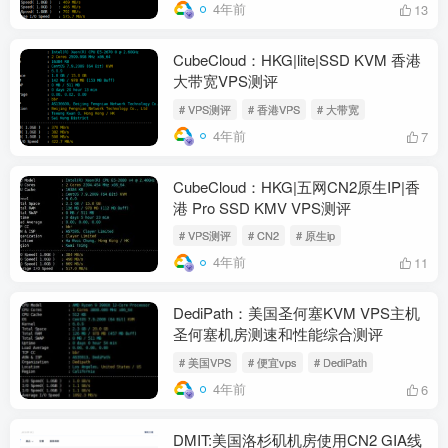
4年前
13
CubeCloud：HKG|lite|SSD KVM 香港
大带宽VPS测评
# VPS测评
# 香港VPS
# 大带宽
4年前
7
CubeCloud：HKG|五网CN2原生IP|香
港 Pro SSD KMV VPS测评
# VPS测评
# CN2
# 原生ip
4年前
11
DediPath：美国圣何塞KVM VPS主机
圣何塞机房测速和性能综合测评
# 美国VPS
# 便宜vps
# DediPath
4年前
6
DMIT:美国洛杉矶机房使用CN2 GIA线