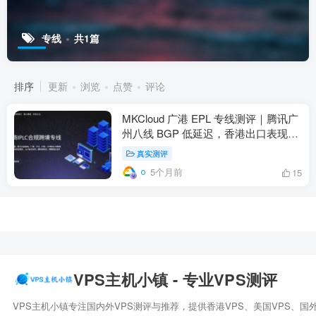
专线
共1篇
排序
更新
浏览
点赞
评论
MKCloud 广港 EPL 专线测评｜腾讯广
州八线 BGP 低延迟，香港出口表现如
何？
真实测评
5个月前
15
VPS主机小镇 - 专业VPS测评
VPS主机小镇专注国内外VPS测评与推荐，提供香港VPS、美国VPS、国