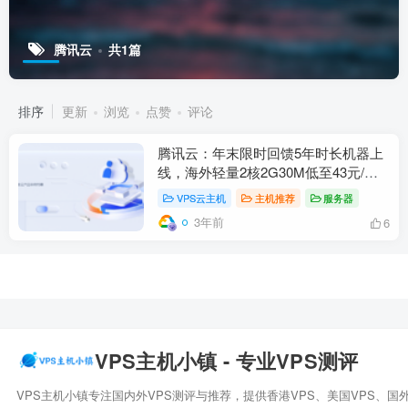
腾讯云
共1篇
排序
更新
浏览
点赞
评论
腾讯云：年末限时回馈5年时长机器上
线，海外轻量2核2G30M低至43元/
月，可选新加坡/硅谷/法兰克福机房
VPS云主机
主机推荐
服务器
3年前
6
VPS主机小镇 - 专业VPS测评
VPS主机小镇专注国内外VPS测评与推荐，提供香港VPS、美国VPS、国