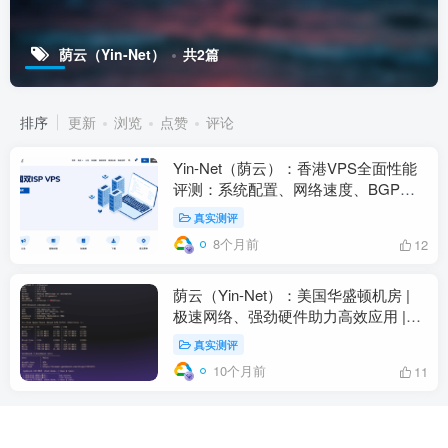
荫云（Yin-Net）
共2篇
排序
更新
浏览
点赞
评论
Yin-Net（荫云）：香港VPS全面性能
评测：系统配置、网络速度、BGP回
程、流媒体解锁与IP信誉深度报告
真实测评
8个月前
12
荫云（Yin-Net）：美国华盛顿机房 |
极速网络、强劲硬件助力高效应用 |
2025年最新报告
真实测评
10个月前
11