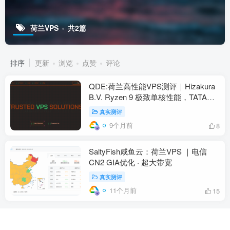
荷兰VPS
共2篇
排序
更新
浏览
点赞
评论
QDE:荷兰高性能VPS测评｜Hizakura
B.V. Ryzen 9 极致单核性能，TATA主
干全球互联与全平台流媒体解锁详评
真实测评
9个月前
8
SaltyFish咸鱼云：荷兰VPS ｜电信
CN2 GIA优化 · 超大带宽
真实测评
11个月前
15