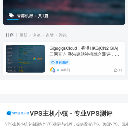
香港机房
共1篇
排序
更新
浏览
点赞
评论
GigsgigsCloud：香港HKG|CN2 GIA|
三网直连 香港建站神机综合测评，附
带GigsgigsCloud优惠码
真实测评
4年前
11
VPS主机小镇 - 专业VPS测评
VPS主机小镇专注国内外VPS测评与推荐，提供香港VPS、美国VPS、国