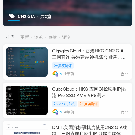
CN2 GIA
共3篇
排序
更新
浏览
点赞
评论
GigsgigsCloud：香港HKG|CN2 GIA|
三网直连 香港建站神机综合测评，附
带GigsgigsCloud优惠码
真实测评
4年前
11
CubeCloud：HKG|五网CN2原生IP|香
港 Pro SSD KMV VPS测评
VPS云主机
真实测评
4年前
11
DMIT:美国洛杉矶机房使用CN2 GIA线
路、三网直连和原生IP 能够流媒体解