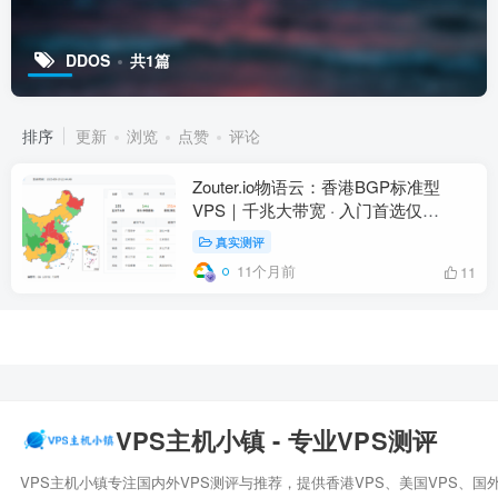
DDOS
共1篇
排序
更新
浏览
点赞
评论
Zouter.io物语云：香港BGP标准型
VPS｜千兆大带宽 · 入门首选仅
￥19.80/月
真实测评
11个月前
11
VPS主机小镇 - 专业VPS测评
VPS主机小镇专注国内外VPS测评与推荐，提供香港VPS、美国VPS、国