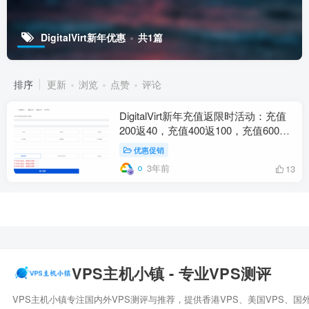
DigitalVirt新年优惠
共1篇
排序
更新
浏览
点赞
评论
DigitalVirt新年充值返限时活动：充值
200返40，充值400返100，充值600返
160，充值2000返700，充值5000返
优惠促销
2000！
3年前
13
VPS主机小镇 - 专业VPS测评
VPS主机小镇专注国内外VPS测评与推荐，提供香港VPS、美国VPS、国