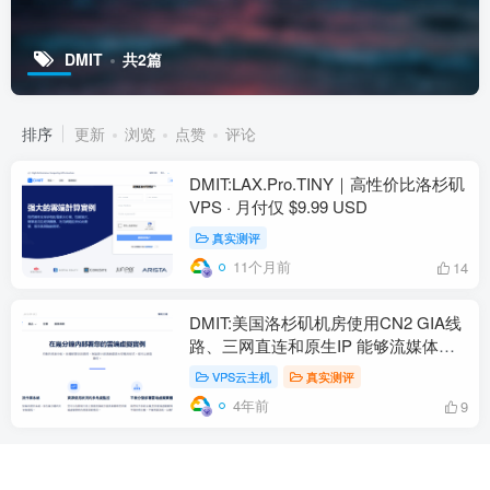
DMIT
共2篇
排序
更新
浏览
点赞
评论
DMIT:LAX.Pro.TINY｜高性价比洛杉矶
VPS · 月付仅 $9.99 USD
真实测评
11个月前
14
DMIT:美国洛杉矶机房使用CN2 GIA线
路、三网直连和原生IP 能够流媒体解
锁
VPS云主机
真实测评
4年前
9