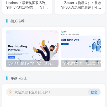
Lisahost：最新英国双ISP住
Zouter（物语云）：香港
宅IP VPS实测报告——GTT
VPS大盘鸡深度测评｜性能
高速网络接入 + 全流媒体原
强劲回程优异，流媒体全解
生解锁，稳定低延迟欧洲节
锁的高端节点之选
相关推荐
点全面评测
VMISS:US.LA.TRI.DC2 基础版 —— 美国洛杉矶 TRI DC2 优化线路 VPS 每月仅 $5.00 CAD
评论
抢沙发
欢迎您留下宝贵的见解！
提交