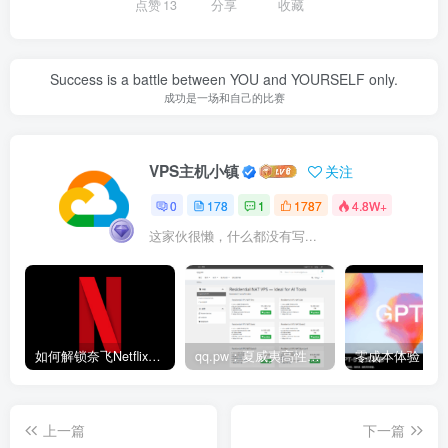
点赞
13
分享
收藏
Success is a battle between YOU and YOURSELF only.
成功是一场和自己的比赛
VPS主机小镇
关注
0
178
1
1787
4.8W+
这家伙很懒，什么都没有写...
如何解锁奈飞Netflix？让我来教你如何通过DNS劫持解锁奈飞非自制剧
qq.pw：夏威夷高性能VPS测评｜Hawaiian Telcom原生家宽IP节点，Ryzen 9 7940HS八核强劲性能与跨太平洋网络延迟深度解析
上一篇
下一篇