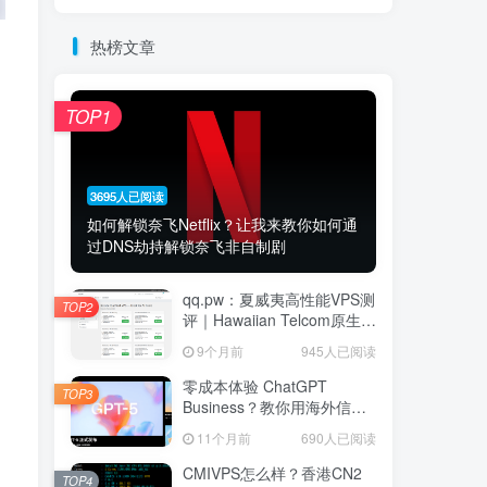
热榜文章
TOP1
3695人已阅读
如何解锁奈飞Netflix？让我来教你如何通
过DNS劫持解锁奈飞非自制剧
qq.pw：夏威夷高性能VPS测
TOP2
评｜Hawaiian Telcom原生家
宽IP节点，Ryzen 9 7940HS
9个月前
945人已阅读
八核强劲性能与跨太平洋网
络延迟深度解析
零成本体验 ChatGPT
TOP3
Business？教你用海外信用
卡白嫖首月
11个月前
690人已阅读
CMIVPS怎么样？香港CN2
TOP4