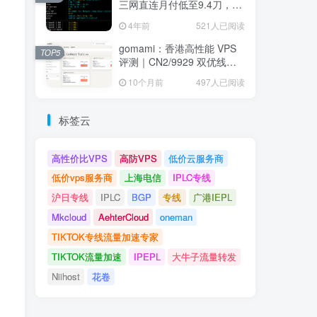
三网直连月付低至9.4刀，堪
称建站神机
4年前
521人已阅读
gomami：香港高性能 VPS
TOP5
评测｜CN2/9929 双优线
路、低延迟高速 NVMe 存储
10个月前
497人已阅读
节点全面解析
标签云
高性价比VPS
高防VPS
低价云服务商
低价vps服务商
上海电信
IPLC专线
沪日专线
IPLC
BGP
专线
广港IEPL
Mkcloud
AehterCloud
oneman
TIKTOK专线流量加速专家
TIKTOK流量加速
IPEPL
大牛子流量转发
Niihost
花卷