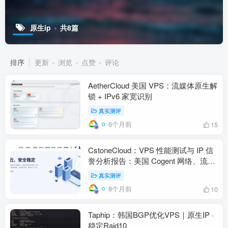
原生ip
共8篇
排序
更新
浏览
点赞
评论
AetherCloud 美国 VPS：流媒体原生解
锁 + IPv6 家宽识别
真实测评
6个月前
15
CstoneCloud：VPS 性能测试与 IP 信
誉分析报告：美国 Cogent 网络、流媒
体解锁与回程路由评估
真实测评
8个月前
10
Taphip：韩国BGP优化VPS｜原生IP ·
稳定Raid10