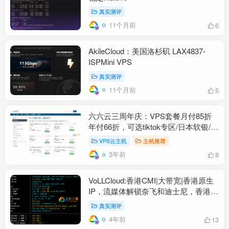
真实测评
11个月前
6
AkileCloud：美国洛杉矶 LAX4837-
ISPMini VPS
真实测评
11个月前
5
六六云三周年庆：VPS套餐月付85折
年付66折，可选tiktok专区/日本软银/英
国原生IP和香港CN2等
VPS云主机
主机推荐
3年前
8
VoLLCloud:香港CMI|大带宽|香港原生
IP，流媒体解锁奈飞和迪士尼，香港
VPS综合测评
真实测评
4年前
13